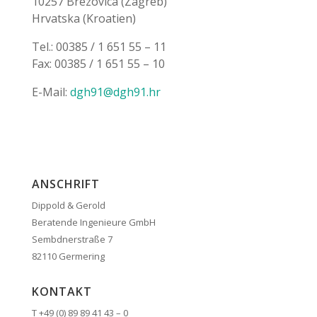
10257 Brezovica (Zagreb)
Hrvatska (Kroatien)
Tel.: 00385 / 1 651 55 – 11
Fax: 00385 / 1 651 55 – 10
E-Mail:
dgh91@dgh91.hr
ANSCHRIFT
Dippold & Gerold
Beratende Ingenieure GmbH
Sembdnerstraße 7
82110 Germering
KONTAKT
T +49 (0) 89 89 41 43 – 0